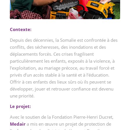
Contexte:
Depuis des décennies, la Somalie est confrontée à des
conflits, des sécheresses, des inondations et des
déplacements forcés. Ces crises fragilisent
particulièrement les enfants, exposés à la violence, à
l’exploitation, au mariage précoce, au travail forcé et
privés d’un accès stable à la santé et à l’éducation.
Offrir à ces enfants des lieux sûrs où ils peuvent se
développer, jouer et retrouver confiance est devenu
une priorité.
Le projet:
Avec le soutien de la Fondation Pierre-Henri Ducret,
Medair
a mis en œuvre un projet de protection de