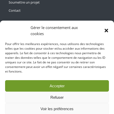
Soumettre un projet
Contact
Gérer le consentement aux
cookies
Contact
Pour offrir les meilleures expériences, nous utilisons des technologies
Fondation Pierre-Henri Ducret
telles que les cookies pour stocker et/ou accéder aux informations des
Rue de l'industrie 30
appareils. Le fait de consentir à ces technologies nous permettra de
traiter des données telles que le comportement de navigation ou les ID
CH-1030 Bussigny
uniques sur ce site. Le fait de ne pas consentir ou de retirer son
consentement peut avoir un effet négatif sur certaines caractéristiques
secretariat@fondation-ducret.com
et fonctions.
Accepter
Refuser
Voir les préférences
© Copyright - Fondation Pierre-Henri Ducret | Tous droits réservés